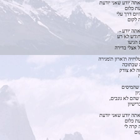
אתה יודע שאני יודעת
עת כלום
יום דרך עלי
ה לקום
תה יודע -
ודש לא רע
הגיעו
ל אצלי בדירה
ויזיה ת'ארון ת'מגירה
 שבתוכה
ה לא צודק
 שהמיסים
ון
שהם לא גונבים,
ישיון
אתה יודע שאני יודעת
עת כלום
 קרה לי
ום