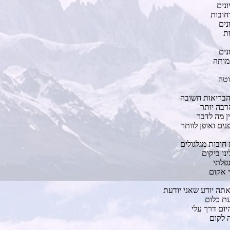
ונים
חובות
נים
ות
נים
מותה
וטה
הבריאות חשובה
רבה יותר
ן מה לדבר
ים ואופן לוותר
 חובות מגלגולים
נו ביקום
פלתי
י אקום
אתה יודע שאני יודעת
עת כלום
יום דרך עלי
ה לקום