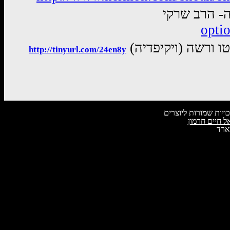
opti
גטו ורשה (ויקיפדיה
http://tinyurl.com/24en8y
ויות שמורות ליוצרים
ל חיים חרמון
ארד